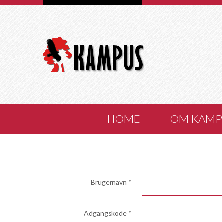
HOME
OM KAMP
Brugernavn
*
Adgangskode
*