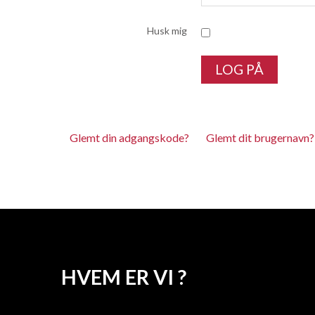
Husk mig
LOG PÅ
Glemt din adgangskode?
Glemt dit brugernavn?
HVEM ER VI ?