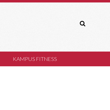
Søg
…
KAMPUS FITNESS