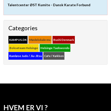
Talentcenter ØST Kumite - Dansk Karate Forbund
Categories
KAMPUS.DK
Mødelokale mv.
Bushi Denmark
Bokseteam Helsinge
Helsinge Taekwondo
Ramløse Judo / Jiu-Jitsu
Cafe / Køkken
HVEM ER VI ?